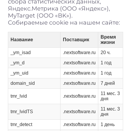
сбора статистических данных,
Яндекс.Метрика (ООО «Яндекс»),
MyTarget (ООО «ВK»).
Собираемые cookie на нашем сайте:
Время
Название
Поставщик
жизни
_ym_isad
.nextsoftware.ru
20 ч.
_ym_d
.nextsoftware.ru
1 год
_ym_uid
.nextsoftware.ru
1 год
domain_sid
.nextsoftware.ru
7 дней
11 мес. 3
tmr_lvid
.nextsoftware.ru
дня
11 мес. 3
tmr_lvidTS
.nextsoftware.ru
дня
tmr_detect
.nextsoftware.ru
1 день