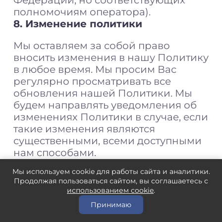
Федерации, но соответствующих
полномочиям оператора).
8. Изменение политики
Мы оставляем за собой право
вносить изменения в нашу Политику
в любое время. Мы просим Вас
регулярно просматривать все
обновления нашей Политики. Мы
будем направлять уведомления об
изменениях Политики в случае, если
такие изменения являются
существенными, всеми доступными
нам способами.
9. Контакты
Мы используем cookie для работы сайта и аналитики.
Продолжая пользоваться сайтом, вы соглашаетесь с
Обращаем Ваше внимание, что
использованием cookie
.
указанные в данном пункте
Принимаю
контакты используются только для