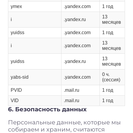
ymex
.yandex.com
1 год
13
i
.yandex.ru
месяцев
yuidss
.yandex.com
1 год
13
i
.yandex.com
месяцев
13
yuidss
.yandex.ru
месяцев
0 ч.
yabs-sid
.yandex.com
(сессия)
PVID
.mail.ru
1 год
VID
.mail.ru
1 год
6. Безопасность данных
Персональные данные, которые мы
собираем и храним, считаются